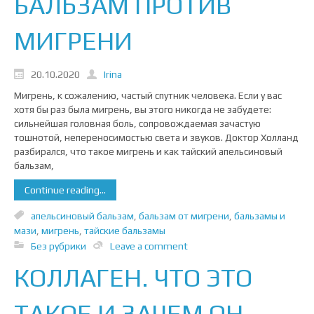
БАЛЬЗАМ ПРОТИВ
МИГРЕНИ
20.10.2020
Irina
Мигрень, к сожалению, частый спутник человека. Если у вас
хотя бы раз была мигрень, вы этого никогда не забудете:
сильнейшая головная боль, сопровождаемая зачастую
тошнотой, непереносимостью света и звуков. Доктор Холланд
разбирался, что такое мигрень и как тайский апельсиновый
бальзам,
Continue reading...
апельсиновый бальзам
,
бальзам от мигрени
,
бальзамы и
мази
,
мигрень
,
тайские бальзамы
Без рубрики
Leave a comment
КОЛЛАГЕН. ЧТО ЭТО
ТАКОЕ И ЗАЧЕМ ОН