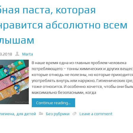
бная паста, которая
нравится абсолютно всем
лышам
9.2018
Marta
В наше время одна из главных проблем человека
потребляющего – тонны химических и других вещес
которые отнюдь не полезны, но которые приходитс
употреблять внутрь или наружно. Гигиенических сре
тоже относится. И особенно хочется, чтобы они был
максимально безопасными, когда
Continue reading...
гигиена
,
для детей
Без рубрики
Leave a comment