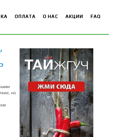
ВКА
ОПЛАТА
О НАС
АКЦИИ
FAQ
,
ь
чными
твие, но
аем