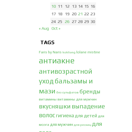
10
11
12
13
14
15
16
17
18
19
20
21
22
23
24
25
26
27
28
29
30
« Aug
Oct »
TAGS
Faris by Naris
lolane
mistine
kokliang
антиакне
антивозрастной
уход
бальзамы и
мази
бренды
без сульфатов
витамины
витамины для мужчин
вкусняшки
выпадение
волос
гигиена
для детей
для
для
для мужчин
мозга
для ресниц