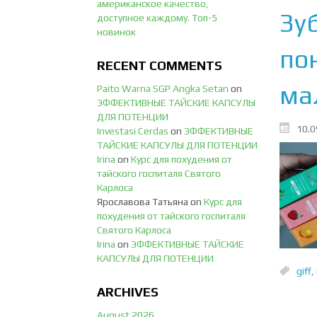
американское качество,
Зу
доступное каждому. Топ-5
новинок
по
RECENT COMMENTS
ма
Paito Warna SGP Angka Setan
on
ЭФФЕКТИВНЫЕ ТАЙСКИЕ КАПСУЛЫ
ДЛЯ ПОТЕНЦИИ
10.0
Investasi Cerdas
on
ЭФФЕКТИВНЫЕ
ТАЙСКИЕ КАПСУЛЫ ДЛЯ ПОТЕНЦИИ
Irina
on
Курс для похудения от
тайского госпиталя Святого
Карлоса
Ярославова Татьяна
on
Курс для
похудения от тайского госпиталя
Святого Карлоса
Irina
on
ЭФФЕКТИВНЫЕ ТАЙСКИЕ
КАПСУЛЫ ДЛЯ ПОТЕНЦИИ
giff
,
ARCHIVES
August 2026