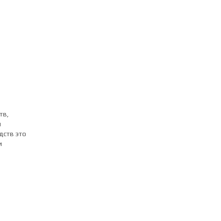
тв,
я
дств это
и