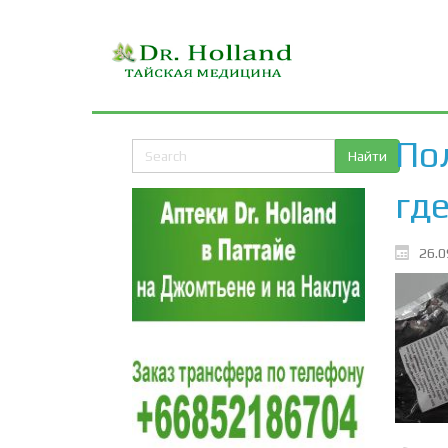
По
где
26.0