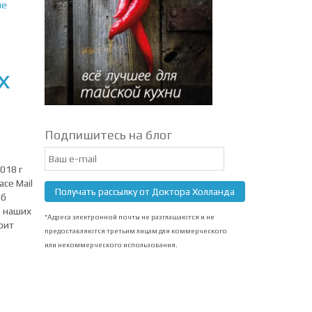
ие
х
Подпишитесь на блог
Email
Subscription
018 г
ce Mail
Получать рассылку от Доктора Холланда
об
о наших
*Адреса электронной почты не разглашаются и не
оит
предоставляются третьим лицам для коммерческого
или некоммерческого использования.