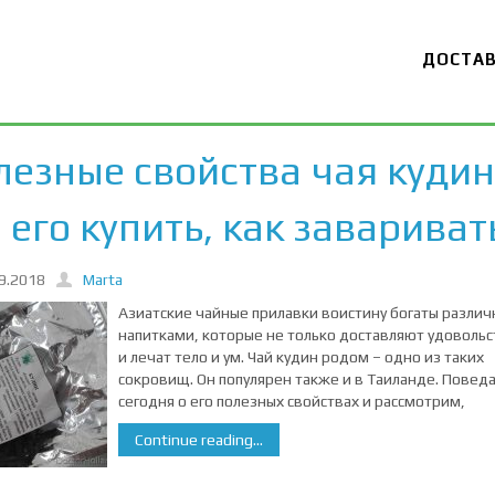
ДОСТА
лезные свойства чая кудин
 его купить, как завариват
9.2018
Marta
Азиатские чайные прилавки воистину богаты разли
напитками, которые не только доставляют удовольс
и лечат тело и ум. Чай кудин родом – одно из таких
сокровищ. Он популярен также и в Таиланде. Повед
сегодня о его полезных свойствах и рассмотрим,
Continue reading...