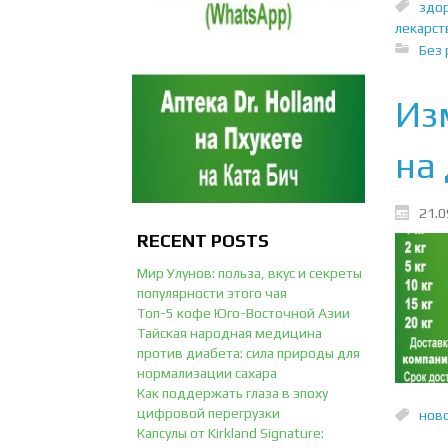
здор
лекарст
Без 
Из
на
21.0
RECENT POSTS
Мир Улунов: польза, вкус и секреты
популярности этого чая
Топ-5 кофе Юго-Восточной Азии
Тайская народная медицина
против диабета: сила природы для
нормализации сахара
Как поддержать глаза в эпоху
цифровой перегрузки
ново
Капсулы от Kirkland Signature: