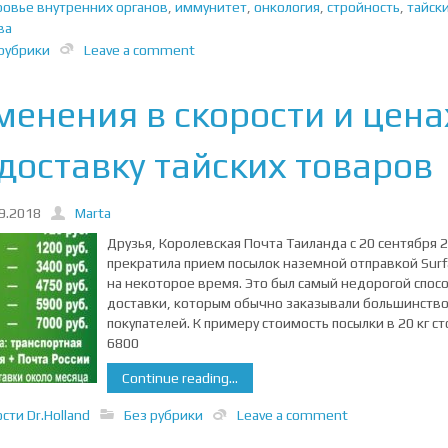
овье внутренних органов
,
иммунитет
,
онкология
,
стройность
,
тайск
ва
рубрики
Leave a comment
менения в скорости и цена
 доставку тайских товаров
9.2018
Marta
Друзья, Королевская Почта Таиланда с 20 сентября 2
прекратила прием посылок наземной отправкой Surfa
на некоторое время. Это был самый недорогой спос
доставки, которым обычно заказывали большинств
покупателей. К примеру стоимость посылки в 20 кг ст
6800
Continue reading...
сти Dr.Holland
Без рубрики
Leave a comment