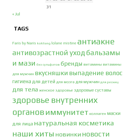
31
« Jul
TAGS
антиакне
Faris by Naris
lolane
mistine
kokliang
антивозрастной уход
бальзамы
и мази
бренды
витамины
витамины
без сульфатов
вкусняшки
выпадение волос
для мужчин
гигиена
для детей
для мужчин
для мозга
для ресниц
для тела
здоровые суставы
женское здоровье
здоровье внутренних
органов
иммунитет
маски
коллаген
натуральная косметика
для лица
наши хиты
новости
новинки