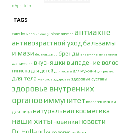
« Apr
Jul »
TAGS
антиакне
Faris by Naris
lolane
mistine
kokliang
антивозрастной уход
бальзамы
и мази
бренды
витамины
витамины
без сульфатов
вкусняшки
выпадение волос
для мужчин
гигиена
для детей
для мужчин
для мозга
для ресниц
для тела
здоровые суставы
женское здоровье
здоровье внутренних
органов
иммунитет
маски
коллаген
натуральная косметика
для лица
наши хиты
новости
новинки
Dr.Holland
онкология
от боли