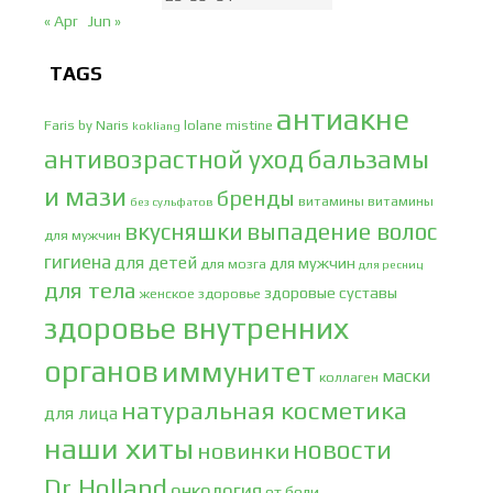
« Apr
Jun »
TAGS
антиакне
Faris by Naris
lolane
mistine
kokliang
антивозрастной уход
бальзамы
и мази
бренды
витамины
витамины
без сульфатов
вкусняшки
выпадение волос
для мужчин
гигиена
для детей
для мужчин
для мозга
для ресниц
для тела
здоровые суставы
женское здоровье
здоровье внутренних
органов
иммунитет
маски
коллаген
натуральная косметика
для лица
наши хиты
новости
новинки
Dr.Holland
онкология
от боли