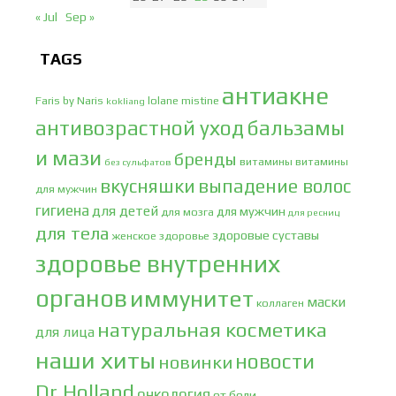
« Jul
Sep »
TAGS
антиакне
Faris by Naris
lolane
mistine
kokliang
антивозрастной уход
бальзамы
и мази
бренды
витамины
витамины
без сульфатов
вкусняшки
выпадение волос
для мужчин
гигиена
для детей
для мужчин
для мозга
для ресниц
для тела
здоровые суставы
женское здоровье
здоровье внутренних
органов
иммунитет
маски
коллаген
натуральная косметика
для лица
наши хиты
новости
новинки
Dr.Holland
онкология
от боли