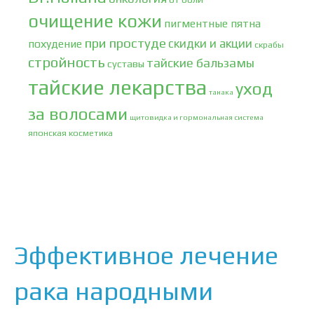
очищение кожи
пигментные пятна
при простуде
скидки и акции
похудение
скрабы
стройность
тайские бальзамы
суставы
тайские лекарства
уход
танака
за волосами
щитовидка и гормональная система
японская косметика
Эффективное лечение
рака народными