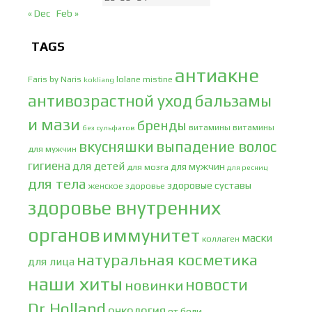
« Dec
Feb »
TAGS
антиакне
Faris by Naris
lolane
mistine
kokliang
антивозрастной уход
бальзамы
и мази
бренды
витамины
витамины
без сульфатов
вкусняшки
выпадение волос
для мужчин
гигиена
для детей
для мужчин
для мозга
для ресниц
для тела
здоровые суставы
женское здоровье
здоровье внутренних
органов
иммунитет
маски
коллаген
натуральная косметика
для лица
наши хиты
новости
новинки
Dr.Holland
онкология
от боли