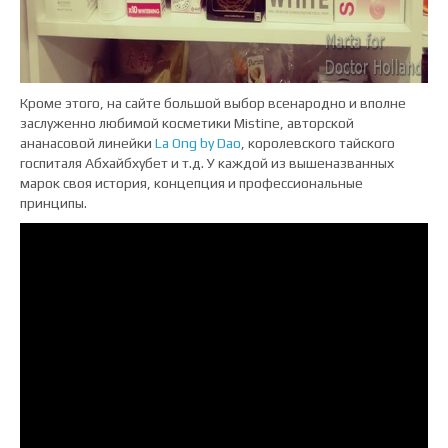
Кроме этого, на сайте большой выбор всенародно и вполне
заслуженно любимой косметики Mistine, авторской
ананасовой линейки
La Ong by Dao
, королевского тайского
госпиталя
Абхайбхубет
и т.д. У каждой из вышеназванных
марок своя история, концепция и профессиональные
принципы.