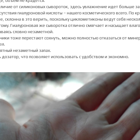
е, объем не крадется.
тличие от силиконовых сывороток, здесь увлажнение идет больше за
сутствия гиалуроновой кислоты – нашего косметического всего. По к
е, склонна в это верить, поскольку циклометиконы ведут себя нескол
гому. Гиалуроновая же сыворотка отлично смягчает и насыщает влаго
аваясь словно незаметной.
чики тоже перестают сохнуть, можно полностью отказаться от мине
ел.
ятный незаметный запах.
ь дозатор, что позволяет использовать с удобством и экономно.