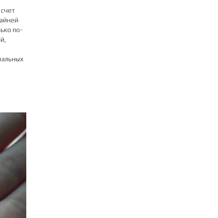
 счет
райней
ько по-
й,
ральных