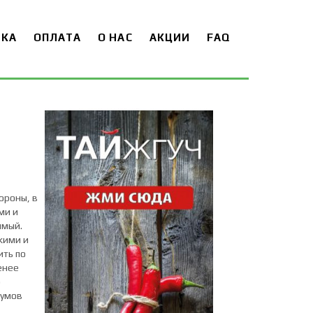
ВКА
ОПЛАТА
О НАС
АКЦИИ
FAQ
ороны, в
ми и
имый.
кими и
ить по
енее
о
румов