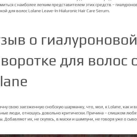
миться с наиболее легким представителем этих средств – гиалуроно
ой для волос Lolane Leave-In Hialuronic Hair Care Serum.
зыв о гиалуроново
воротке для волос 
lane
ачну свою заезженную снобскую шарманку, что, мол, к Lolane, как и в
ные люди, отношусь довольно критически. Причина – слишком любя
. Добавляют их, не скупясь, в маски и шампуни, не говоря уже о сыво