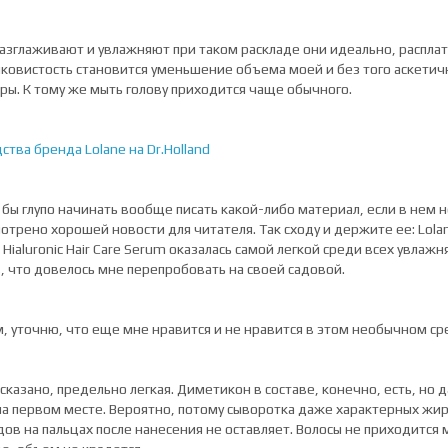
разглаживают и увлажняют при таком раскладе они идеально, расплат
ковистость становится уменьшение объема моей и без того аскетич
ы. К тому же мыть голову приходится чаще обычного.
ства бренда Lolane на Dr.Holland
 бы глупо начинать вообще писать какой-либо материал, если в нем н
отрено хорошей новости для читателя. Так сходу и держите ее: Lola
n Hialuronic Hair Care Serum оказалась самой легкой среди всех увла
, что довелось мне перепробовать на своей садовой.
, уточню, что еще мне нравится и не нравится в этом необычном ср
 сказано, предельно легкая. Диметикон в составе, конечно, есть, но 
на первом месте. Вероятно, потому сыворотка даже характерных жи
дов на пальцах после нанесения не оставляет. Волосы не приходится 