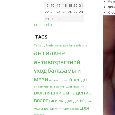
Мет
15
16
17
18
19
20
21
Дин
22
23
24
25
26
27
28
Хло
29
30
31
« Dec
Feb »
TAGS
Faris by Naris
lolane
mistine
kokliang
антиакне
антивозрастной
уход
бальзамы и
мази
бренды
без сульфатов
витамины
витамины для мужчин
вкусняшки
выпадение
волос
гигиена
для детей
для
для
для мужчин
мозга
для ресниц