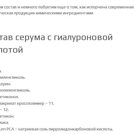
м состав и немного побухтим еще о том, как испорчена современная
ческая продукция химическими ингредиентами
тав серума с гиалуроновой
лотой
.
иленгликоль.
ерин.
опиленгликоль.
етиконол.
акрилат кроссполимер – 11.
– 12.
етикон.
шка.
um PCA – натриевая соль пирролидонкарбоновой кислоты.