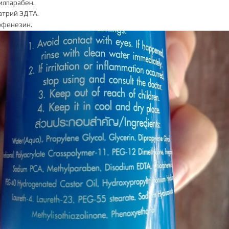
илпарабен.
атрий ЭДТА.
рфенезин.