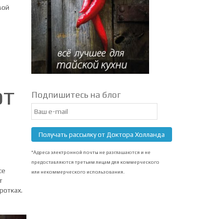
вой
й
от
Подпишитесь на блог
Email
Subscription
Получать рассылку от Доктора Холланда
*Адреса электронной почты не разглашаются и не
предоставляются третьим лицам для коммерческого
се
или некоммерческого использования.
т
ротках.