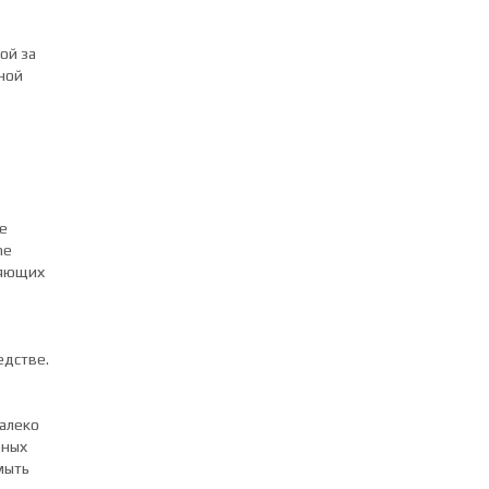
ой за
ной
е
ne
жняющих
едстве.
далеко
рных
мыть