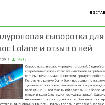
ДОСТА
алуроновая сыворотка для
ос Lolane и отзыв о ней
1.2018
Marta
Сыворотки для волос – предмет спорный. С одной ст
современных условиях тараканьих бегов за прибыля
прочими невечными ценностями, продукт необход
Потому что какими бы ни были пересушенными, лом
тусклыми волосы, стоит несколько капель распредел
всей длине – и вот уже ты обладательница более-м
мягких и даже блестящих послушных прядей. Однак
негативная сторона подавляющего большинства се
ется в силиконовой их тяжести. Потому довольно отрадно было мне