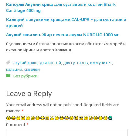
Капсулы Акулий хрящ для суставов и костей Shark
Cartilage 400 mg
Кальций с акульими хрящами CAL-UPS – для суставов и
хрящей
Акулий сквален. Жир печени акулы NUBOLIC 1000 мг
С уважением и благодарностью ко всем обитателям морей и
океанов Ирина и доктор Холланд
акулий хрящ
,
для костей
,
для суставов
,
иммунитет
,
кальций
,
сквален
Без рубрики
Leave a Reply
Your email address will not be published.
Required fields are
marked
*
Comment
*