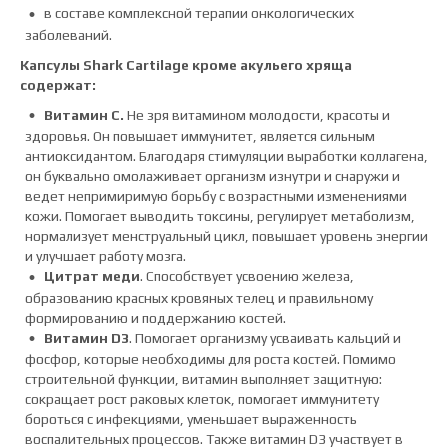
в составе комплексной терапии онкологических
заболеваний.
Капсулы Shark
Cartilage
кроме акульего хряща
содержат:
Витамин С.
Не зря витамином молодости, красоты и
здоровья. Он повышает иммунитет, является сильным
антиоксидантом. Благодаря стимуляции выработки коллагена,
он буквально омолаживает организм изнутри и снаружи и
ведет непримиримую борьбу с возрастными изменениями
кожи. Помогает выводить токсины, регулирует метаболизм,
нормализует менструальный цикл, повышает уровень энергии
и улучшает работу мозга.
Цитрат меди
. Способствует усвоению железа,
образованию красных кровяных телец и правильному
формированию и поддержанию костей.
Витамин D3
. Помогает организму усваивать кальций и
фосфор, которые необходимы для роста костей. Помимо
строительной функции, витамин выполняет защитную:
сокращает рост раковых клеток, помогает иммунитету
бороться с инфекциями, уменьшает выраженность
воспалительных процессов. Также витамин D3 участвует в