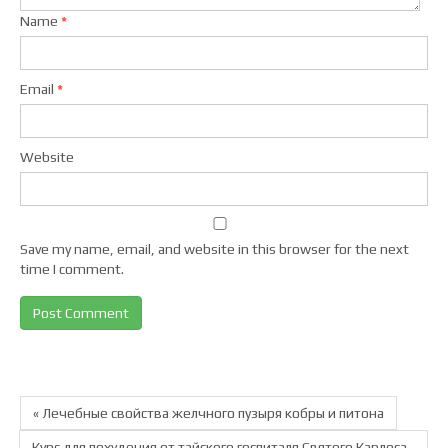
Name
*
Email
*
Website
Save my name, email, and website in this browser for the next
time I comment.
« Лечебные свойства желчного пузыря кобры и питона
Курс для похудения от тайского госпиталя Святого Карлоса