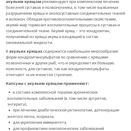
акульим хрящом
рекомендуют при комплексном лечении
болезней суставов и позвоночника, в том числе вызванных
разрушением хряща и околосуставных соединительных тканей
и волокон. Обладая противовоспалительными свойствами,
акулий жир тормозит воспалительные процессы в суставах и
соединительной ткани. Акулий хрящ – это хондроитин,
получаемый из хряща акулы и входящий в состав
синовиальной жидкости.
В
акульих хрящах
содержится наибольшее многообразие
форм хондроитинсульфатов по сравнению с хрящами
позвоночных и других рыб, что и определяет их большую
полезность для суставов, так как хондроитинсульфаты
отвечают за их ячеистое строение.
Капсулы с акульим хрящом применяют:
в составе комплексной терапии хронических
воспалительных заболеваний (в том числе артритов,
энтерита),
при лечении диабетической ретинопатии, дегенерации
желтого пятна, псориаза,
для укрепления иммунитета,
для профилактики онкологических заболеваний