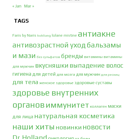
« Jan
Mar »
TAGS
антиакне
Faris by Naris
lolane
mistine
kokliang
антивозрастной уход
бальзамы
и мази
бренды
витамины
витамины
без сульфатов
вкусняшки
выпадение волос
для мужчин
гигиена
для детей
для мужчин
для мозга
для ресниц
для тела
здоровые суставы
женское здоровье
здоровье внутренних
органов
иммунитет
маски
коллаген
натуральная косметика
для лица
наши хиты
новости
новинки
Dr.Holland
онкология
от боли