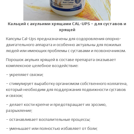
К
альций с акульими хрящами
C
AL-UPS –
для суставов и
хрящей
Капсулы Cal-Ups предназначены для оздоровления опорно-
двигательного аппарата и особенно актуальны для пожилых
людей или имеющих проблемы с суставами и позвоночником.
Порошок акульих хрящей в составе препарата оказывает
комплексное целебное воздействие:
– укрепляет связки;
– стимулирует выработку организмом собственного коллагена,
который необходим для поддержания подвижности суставов
и связок;
– делает кости крепче и предотвращает их эрозию,
разрыхление;
– останавливает воспалительные процессы;
– уменьшает или полностью избавляет от боли;