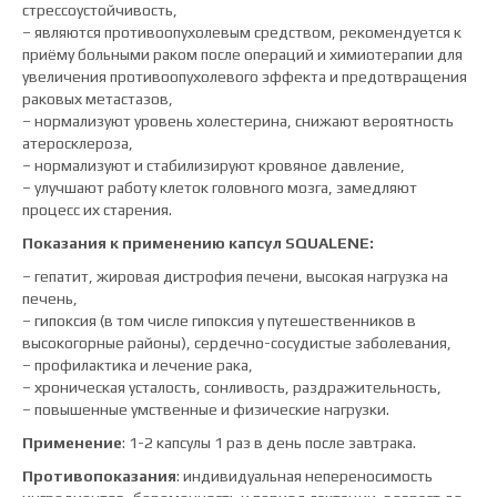
стрессоустойчивость,
– являются противоопухолевым средством, рекомендуется к
приёму больными раком после операций и химиотерапии для
увеличения противоопухолевого эффекта и предотвращения
раковых метастазов,
– нормализуют уровень холестерина, снижают вероятность
атеросклероза,
– нормализуют и стабилизируют кровяное давление,
– улучшают работу клеток головного мозга, замедляют
процесс их старения.
Показания к применению капсул SQUALENE:
– гепатит, жировая дистрофия печени, высокая нагрузка на
печень,
– гипоксия (в том числе гипоксия у путешественников в
высокогорные районы), сердечно-сосудистые заболевания,
– профилактика и лечение рака,
– хроническая усталость, сонливость, раздражительность,
– повышенные умственные и физические нагрузки.
Применение
: 1-2 капсулы 1 раз в день после завтрака.
Противопоказания
: индивидуальная непереносимость