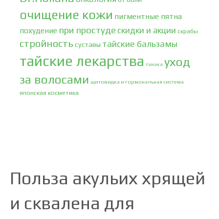
очищение кожи
пигментные пятна
при простуде
скидки и акции
похудение
скрабы
стройность
тайские бальзамы
суставы
тайские лекарства
уход
танака
за волосами
щитовидка и гормональная система
японская косметика
Польза акульих хрящей
и сквалена для