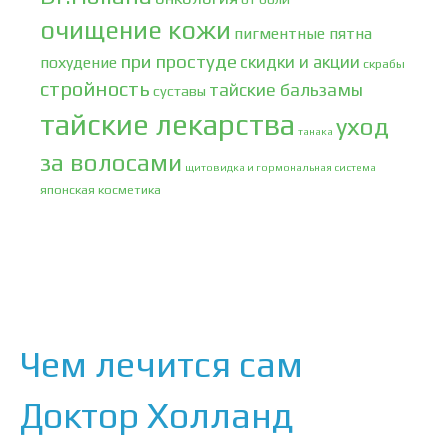
очищение кожи
пигментные пятна
при простуде
скидки и акции
похудение
скрабы
стройность
тайские бальзамы
суставы
тайские лекарства
уход
танака
за волосами
щитовидка и гормональная система
японская косметика
Чем лечится сам
Доктор Холланд