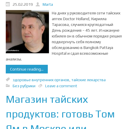
25.02.2019
Marta
На днях у руководителя сети тайских
аптек Doctor Holland, Кирилла
Тарасова, случился круглодатный
День рождения – 45 лет. И накануне
юбилея он в обычном порядке решил
подвергнуть себя полному
обследованию в Bangkok Pattaya
Hospital и сдал всевозможные
анализы.
Continue reading...
здоровье внутренних органов
,
тайские лекарства
Без рубрики
Leave a comment
Магазин тайских
продуктов: готовь Том
Ям в Москве или