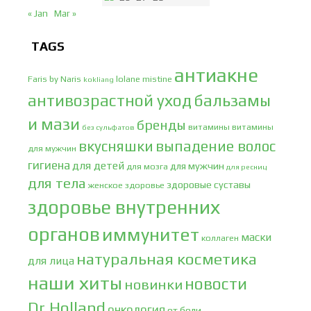
« Jan
Mar »
TAGS
антиакне
Faris by Naris
lolane
mistine
kokliang
антивозрастной уход
бальзамы
и мази
бренды
витамины
витамины
без сульфатов
вкусняшки
выпадение волос
для мужчин
гигиена
для детей
для мужчин
для мозга
для ресниц
для тела
здоровые суставы
женское здоровье
здоровье внутренних
органов
иммунитет
маски
коллаген
натуральная косметика
для лица
наши хиты
новости
новинки
Dr.Holland
онкология
от боли