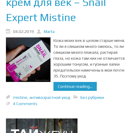
крем для век – Snail
Expert Mistine
04.02.2019
Marta
Кожа моих век в целом старше меня.
То ли я слишком много смеюсь, то ли
слишком много плакала, растирая
глаза, но кожа там них не отличается
хорошим тонусом, и гусиные лапки
предательски намечены в мои почти
35. Поэтому уход
Continue reading...
mistine
,
антивозрастной уход
Без рубрики
4 Comments