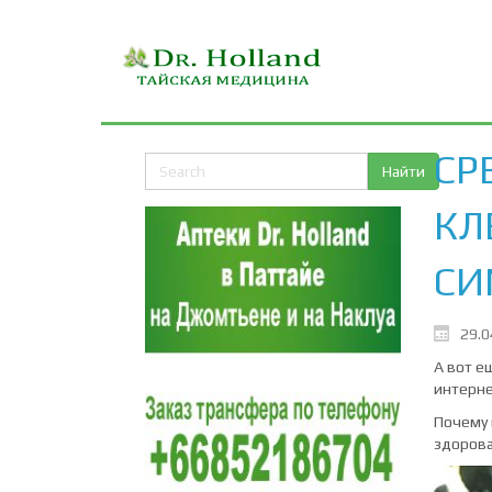
СР
КЛ
СИ
29.0
А вот е
интерне
Почему 
здорова