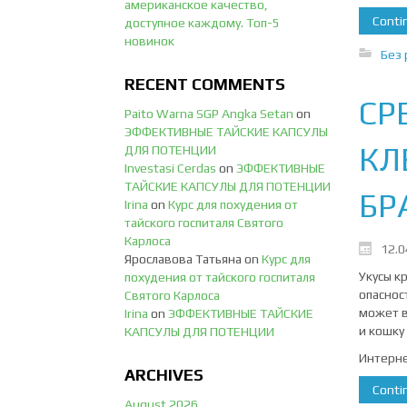
американское качество,
Contin
доступное каждому. Топ-5
новинок
Без 
RECENT COMMENTS
СР
Paito Warna SGP Angka Setan
on
ЭФФЕКТИВНЫЕ ТАЙСКИЕ КАПСУЛЫ
КЛ
ДЛЯ ПОТЕНЦИИ
Investasi Cerdas
on
ЭФФЕКТИВНЫЕ
ТАЙСКИЕ КАПСУЛЫ ДЛЯ ПОТЕНЦИИ
БР
Irina
on
Курс для похудения от
тайского госпиталя Святого
Карлоса
12.0
Ярославова Татьяна
on
Курс для
Укусы к
похудения от тайского госпиталя
опаснос
Святого Карлоса
может в
Irina
on
ЭФФЕКТИВНЫЕ ТАЙСКИЕ
и кошку
КАПСУЛЫ ДЛЯ ПОТЕНЦИИ
Интерне
ARCHIVES
Contin
August 2026