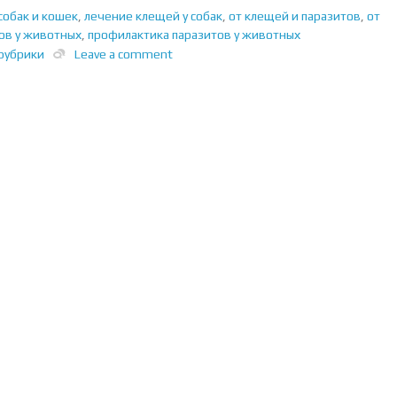
собак и кошек
,
лечение клещей у собак
,
от клещей и паразитов
,
от
ов у животных
,
профилактика паразитов у животных
рубрики
Leave a comment