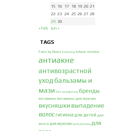
15
16
17
18
19
20
21
22
23
24
25
26
27
28
29
30
« Feb
Jun »
TAGS
Faris by Naris
lolane
mistine
kokliang
антиакне
антивозрастной
уход
бальзамы и
мази
бренды
без сульфатов
витамины
витамины для мужчин
вкусняшки
выпадение
волос
гигиена
для детей
для
для
для мужчин
мозга
для ресниц