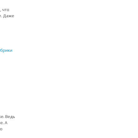
, что
т. Даже
убрики
ке. Ведь
е. А
но