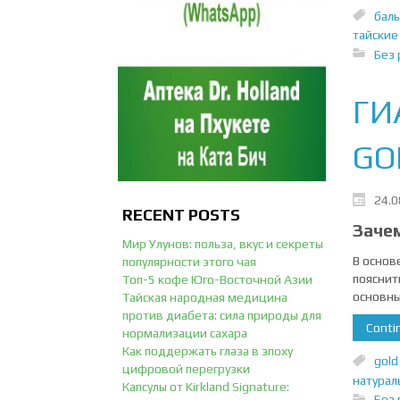
бал
тайские
Без 
ГИ
GO
24.0
RECENT POSTS
Зачем
Мир Улунов: польза, вкус и секреты
В основ
популярности этого чая
пояснит
Топ-5 кофе Юго-Восточной Азии
основны
Тайская народная медицина
против диабета: сила природы для
Contin
нормализации сахара
Как поддержать глаза в эпоху
gold
цифровой перегрузки
натурал
Капсулы от Kirkland Signature:
Без 