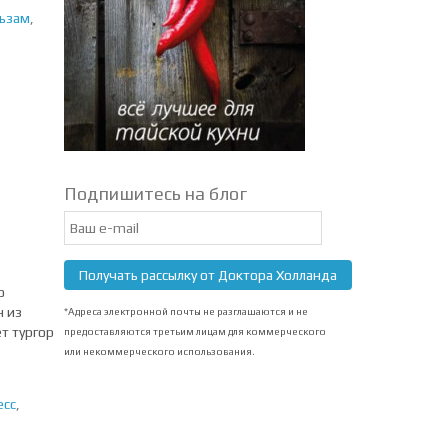
льзам
,
Подпишитесь на блог
Email
Subscription
Получать рассылку от Доктора Холланда
о
н из
*Адреса электронной почты не разглашаются и не
т тургор
предоставляются третьим лицам для коммерческого
или некоммерческого использования.
есс
,