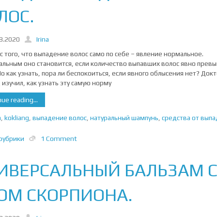
ЛОС.
8.2020
Irina
с того, что выпадение волос само по себе – явление нормальное.
льным оно становится, если количество выпавших волос явно прев
Но как узнать, пора ли беспокоиться, если явного облысения нет? Док
 изучил, как узнать эту самую норму
ue reading...
a
,
kokliang
,
выпадение волос
,
натуральный шампунь
,
средства от вып
рубрики
1 Comment
ИВЕРСАЛЬНЫЙ БАЛЬЗАМ 
ОМ СКОРПИОНА.