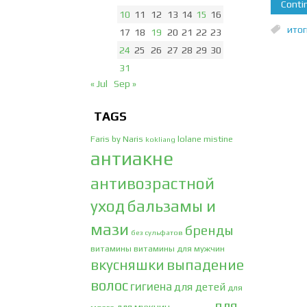
Contin
10
11
12
13
14
15
16
ито
17
18
19
20
21
22
23
24
25
26
27
28
29
30
31
« Jul
Sep »
TAGS
Faris by Naris
lolane
mistine
kokliang
антиакне
антивозрастной
уход
бальзамы и
мази
бренды
без сульфатов
витамины
витамины для мужчин
вкусняшки
выпадение
волос
гигиена
для детей
для
для
для мужчин