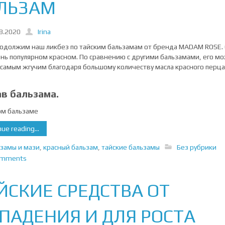
ЛЬЗАМ
8.2020
Irina
родолжим наш ликбез по тайским бальзамам от бренда MADAM ROSE.
ень популярном красном. По сравнению с другими бальзамами, его м
 самым жгучим благодаря большому количеству масла красного перца
в бальзама.
ом бальзаме
ue reading...
замы и мази
,
красный бальзам
,
тайские бальзамы
Без рубрики
omments
ЙСКИЕ СРЕДСТВА ОТ
ПАДЕНИЯ И ДЛЯ РОСТА