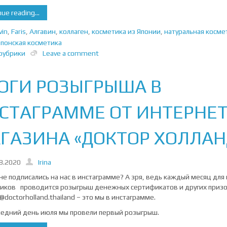
ue reading...
vin
,
Faris
,
Алгавин
,
коллаген
,
косметика из Японии
,
натуральная косме
японская косметика
рубрики
Leave a comment
ОГИ РОЗЫГРЫША В
СТАГРАММЕ ОТ ИНТЕРНЕТ
ГАЗИНА «ДОКТОР ХОЛЛАН
8.2020
Irina
не подписались на нас в инстаграмме? А зря, ведь каждый месяц для
иков проводится розыгрыш денежных сертификатов и других призов
@doctorholland.thailand – это мы в инстаграмме.
дний день июля мы провели первый розыгрыш.