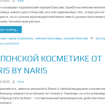
8.2020
Irina
го называют королевский чёрный бальзам. Ошибочно мнение многих
азница, какого цвета бальзам, все они одинаковые. Нет, и ещё раз не
цвета, но от разных производителей могут иметь разные показания к
нию. Начнём свой рассказ
ue reading...
зам с ядом скорпиона
,
тайские бальзамы
,
черный бальзам
Без р
ve a comment
ЯПОНСКОЙ КОСМЕТИКЕ ОТ
RIS BY NARIS
8.2020
Irina
удивляйтесь, именно японской в блоге о тайской медицине и космети
Холланд опирается на лучшее не только в Таиланде, но и во всём мир
й бренд Faris by Naris – это признанный производитель действитель
енной и