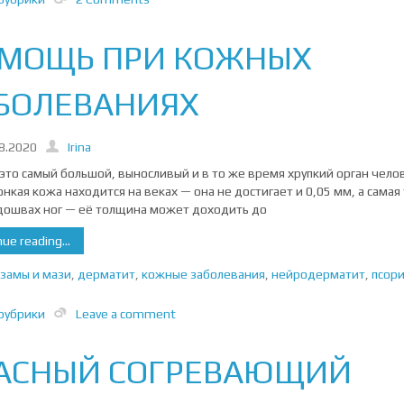
МОЩЬ ПРИ КОЖНЫХ
БОЛЕВАНИЯХ
8.2020
Irina
это самый большой, выносливый и в то же время хрупкий орган челов
онкая кожа находится на веках — она не достигает и 0,05 мм, а самая
дошвах ног — её толщина может доходить до
ue reading...
замы и мази
,
дерматит
,
кожные заболевания
,
нейродерматит
,
псори
рубрики
Leave a comment
АСНЫЙ СОГРЕВАЮЩИЙ