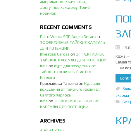
американское качество,
доступное каждому. Топ-5
новинок
ПО
RECENT COMMENTS
ЗА
Paito Warna SGP Angka Setan
on
ЭФФЕКТИВНЫЕ ТАЙСКИЕ КАПСУЛЫ
19.0
ДЛЯ ПОТЕНЦИИ
Investasi Cerdas
on
ЭФФЕКТИВНЫЕ
Кожа — 
ТАЙСКИЕ КАПСУЛЫ ДЛЯ ПОТЕНЦИИ
Самая т
Irina
on
Курс для похудения от
— на по
тайского госпиталя Святого
Карлоса
Contin
Ярославова Татьяна
on
Курс для
баль
похудения от тайского госпиталя
Святого Карлоса
экзема
Irina
on
ЭФФЕКТИВНЫЕ ТАЙСКИЕ
Без 
КАПСУЛЫ ДЛЯ ПОТЕНЦИИ
КР
ARCHIVES
August 2026