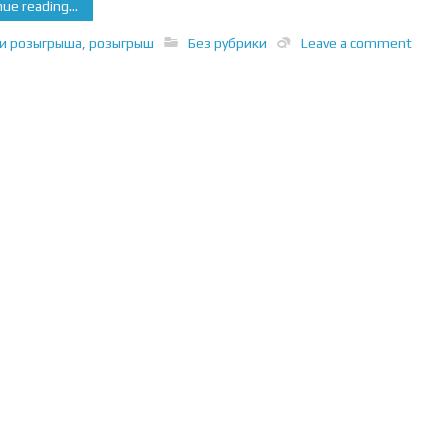
ue reading...
ги розыгрыша
,
розыгрыш
Без рубрики
Leave a comment