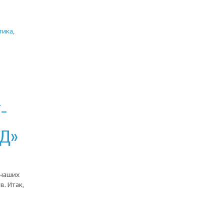
тика
,
-
Д»
 наших
. Итак,