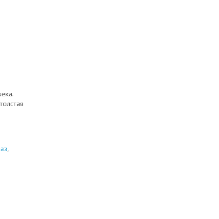
ека.
 толстая
аз
,