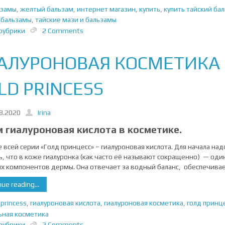
ьзамы
,
желтый бальзам
,
интернет магазин
,
купить
,
купить тайский ба
 бальзамы
,
тайские мази и бальзамы
рубрики
2 Comments
АЛУРОНОВАЯ КОСМЕТИКА
LD PRINCESS
8.2020
Irina
 гиалуроновая кислота в косметике.
е всей серии «Голд принцесс» – гиалуроновая кислота. Для начала над
ь, что в коже гиалуронка (как часто её называют сокращенно) — оди
х компонентов дермы. Она отвечает за водный баланс, обеспечивае
ue reading...
 princess
,
гиалуроновая кислота
,
гиалуроновая косметика
,
голд принц
ьная косметика
рубрики
2 Comments