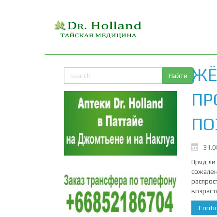
ЖЁ
ПР
ПО
31.0
Вряд ли 
сожален
распрос
возраст
Contin