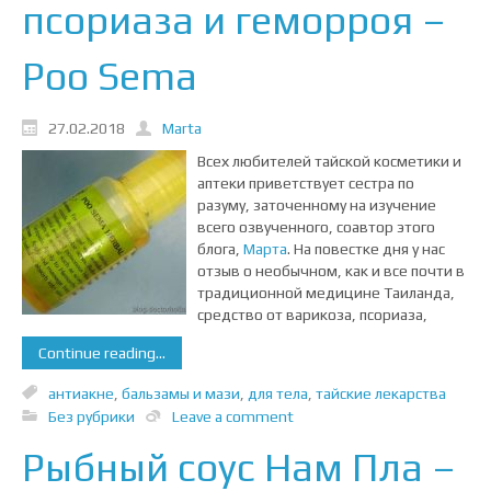
псориаза и геморроя –
Poo Sema
27.02.2018
Marta
Всех любителей тайской косметики и
аптеки приветствует сестра по
разуму, заточенному на изучение
всего озвученного, соавтор этого
блога,
Марта
. На повестке дня у нас
отзыв о необычном, как и все почти в
традиционной медицине Таиланда,
средство от варикоза, псориаза,
Continue reading...
антиакне
,
бальзамы и мази
,
для тела
,
тайские лекарства
Без рубрики
Leave a comment
Рыбный соус Нам Пла –