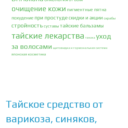
очищение кожи
пигментные пятна
при простуде
скидки и акции
похудение
скрабы
стройность
тайские бальзамы
суставы
тайские лекарства
уход
танака
за волосами
щитовидка и гормональная система
японская косметика
Тайское средство от
варикоза, синяков,