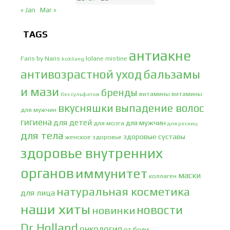
« Jan
Mar »
TAGS
антиакне
Faris by Naris
lolane
mistine
kokliang
антивозрастной уход
бальзамы
и мази
бренды
витамины
витамины
без сульфатов
вкусняшки
выпадение волос
для мужчин
гигиена
для детей
для мужчин
для мозга
для ресниц
для тела
здоровые суставы
женское здоровье
здоровье внутренних
органов
иммунитет
маски
коллаген
натуральная косметика
для лица
наши хиты
новости
новинки
Dr.Holland
онкология
от боли