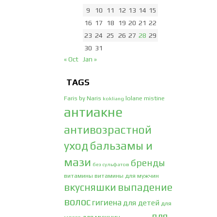
9
10
11
12
13
14
15
16
17
18
19
20
21
22
23
24
25
26
27
28
29
30
31
« Oct
Jan »
TAGS
Faris by Naris
lolane
mistine
kokliang
антиакне
антивозрастной
уход
бальзамы и
мази
бренды
без сульфатов
витамины
витамины для мужчин
вкусняшки
выпадение
волос
гигиена
для детей
для
для
для мужчин