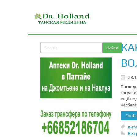
КА
ВО
28.1
Последс
сосудах
ещё нед
несбала
Contin
вита
Без 