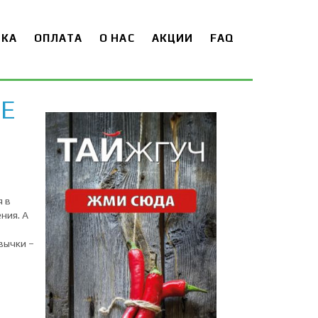
ВКА
ОПЛАТА
О НАС
АКЦИИ
FAQ
Е
 в
ния. А
вычки –