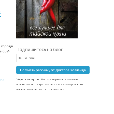
Е
в городе
Подпишитесь на блог
S-CoV-
Email
е
Subscription
Получать рассылку от Доктора Холланда
тва
*Адреса электронной почты не разглашаются и не
предоставляются третьим лицам для коммерческого
или некоммерческого использования.