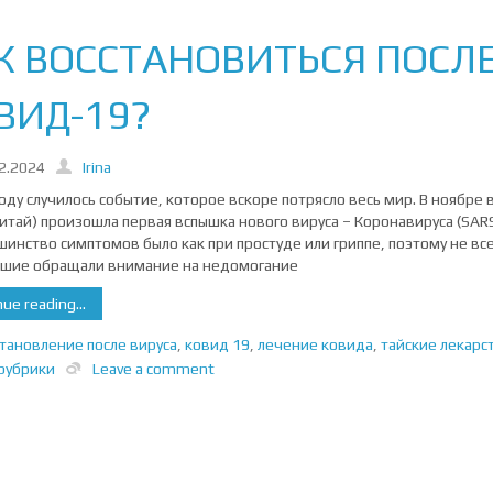
К ВОССТАНОВИТЬСЯ ПОСЛ
ВИД-19?
2.2024
Irina
году случилось событие, которое вскоре потрясло весь мир. В ноябре 
Китай) произошла первая вспышка нового вируса – Коронавируса (SAR
ьшинство симптомов было как при простуде или гриппе, поэтому не вс
шие обращали внимание на недомогание
ue reading...
тановление после вируса
,
ковид 19
,
лечение ковида
,
тайские лекарс
рубрики
Leave a comment