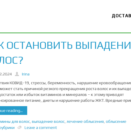
ДОСТА
К ОСТАНОВИТЬ ВЫПАДЕНИ
ЛОС?
2.2024
Irina
твия КОВИД-19, стрессы, беременность, нарушение кровообращения
 может стать причиной резкого прекращения роста волос и их выпаде
остаток или избыток витаминов и минералов – к этому приводят
нсированное питание, диеты и нарушение работы ЖКТ. Вредные при
ue reading...
мины для волос
,
выпадение волос
,
лечение облысения
,
облысение
рубрики
Leave a comment