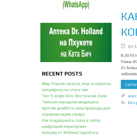
КА
КО
01.1
В 2019 
Ухань (
2). Бол
RECENT POSTS
заболев
Мир Улунов: польза, вкус и секреты
Contin
популярности этого чая
восс
Топ-5 кофе Юго-Восточной Азии
Тайская народная медицина
Без 
против диабета: сила природы для
нормализации сахара
Как поддержать глаза в эпоху
цифровой перегрузки
Капсулы от Kirkland Signature: