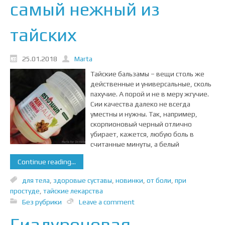
самый нежный из
тайских
25.01.2018
Marta
Тайские бальзамы – вещи столь же
действенные и универсальные, сколь
пахучие. А порой и не в меру жгучие.
Сии качества далеко не всегда
уместны и нужны. Так, например,
скорпионовый черный отлично
убирает, кажется, любую боль в
считанные минуты, а белый
Continue reading...
для тела
,
здоровые суставы
,
новинки
,
от боли
,
при
простуде
,
тайские лекарства
Без рубрики
Leave a comment
Гиалуроновая