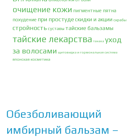
очищение кожи
пигментные пятна
при простуде
скидки и акции
похудение
скрабы
стройность
тайские бальзамы
суставы
тайские лекарства
уход
танака
за волосами
щитовидка и гормональная система
японская косметика
Обезболивающий
имбирный бальзам –