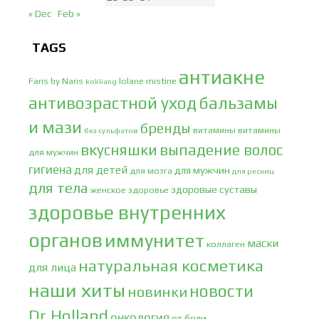
« Dec
Feb »
TAGS
антиакне
Faris by Naris
lolane
mistine
kokliang
антивозрастной уход
бальзамы
и мази
бренды
витамины
витамины
без сульфатов
вкусняшки
выпадение волос
для мужчин
гигиена
для детей
для мужчин
для мозга
для ресниц
для тела
здоровые суставы
женское здоровье
здоровье внутренних
органов
иммунитет
маски
коллаген
натуральная косметика
для лица
наши хиты
новости
новинки
Dr.Holland
онкология
от боли