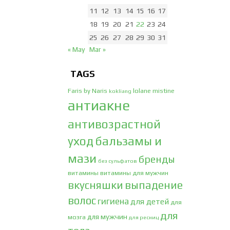
11
12
13
14
15
16
17
18
19
20
21
22
23
24
25
26
27
28
29
30
31
« May
Mar »
TAGS
Faris by Naris
lolane
mistine
kokliang
антиакне
антивозрастной
уход
бальзамы и
мази
бренды
без сульфатов
витамины
витамины для мужчин
вкусняшки
выпадение
волос
гигиена
для детей
для
для
для мужчин
мозга
для ресниц