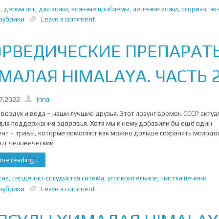
е
,
дерматит
,
для кожи
,
кожные проблемы
,
лечение кожи
,
псориаз
,
эк
рубрики
Leave a comment
РВЕДИЧЕСКИЕ ПРЕПАРАТ
МАЛАЯ HIMALAYA. ЧАСТЬ 2
7.2022
Irina
 воздух и вода – наши лучшие друзья. Этот лозунг времен СССР актуа
 для поддержания здоровья. Хотя мы к нему добавили бы ещё один
нт – травы, которые помогают как можно дольше сохранять молодос
ют человеческий
ue reading...
сна
,
сердечно-сосудистая ситема
,
успокоительное
,
чистка печени
рубрики
Leave a comment