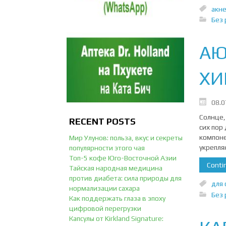
акн
Без 
АЮ
ХИ
08.0
Солнце,
RECENT POSTS
сих пор
компоне
Мир Улунов: польза, вкус и секреты
укрепля
популярности этого чая
Топ-5 кофе Юго-Восточной Азии
Contin
Тайская народная медицина
против диабета: сила природы для
для 
нормализации сахара
Без 
Как поддержать глаза в эпоху
цифровой перегрузки
Капсулы от Kirkland Signature: