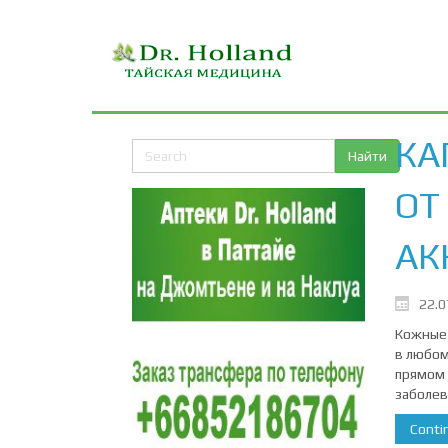
КА
ОТ
АК
22.0
Кожные 
в любом
прямом 
заболев
Contin