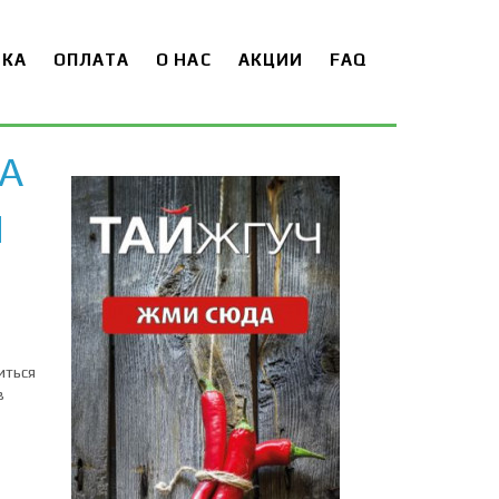
ВКА
ОПЛАТА
О НАС
АКЦИИ
FAQ
A
И
иться
в