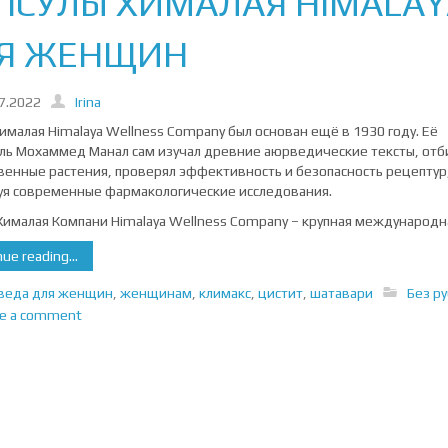
ПСУЛЫ ХИМАЛАЯ HIMALAY
Я ЖЕНЩИН
7.2022
Irina
ималая Himalaya Wellness Company был основан ещё в 1930 году. Её
ль Мохаммед Манал сам изучал древние аюрведические тексты, отб
венные растения, проверял эффективность и безопасность рецептур
уя современные фармакологические исследования.
Хималая Компани Himalaya Wellness Company – крупная международн
ue reading...
веда для женщин
,
женщинам
,
климакс
,
цистит
,
шатавари
Без р
ve a comment