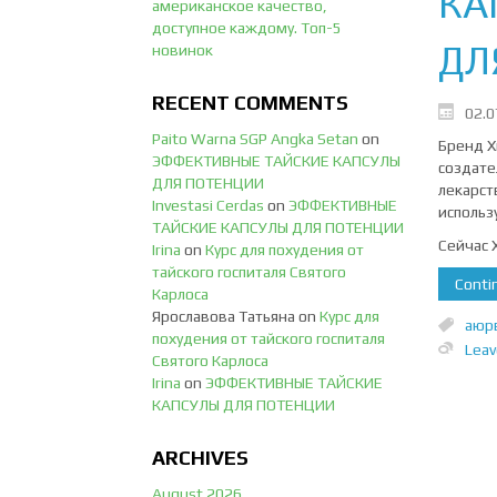
КА
американское качество,
доступное каждому. Топ-5
ДЛ
новинок
RECENT COMMENTS
02.0
Paito Warna SGP Angka Setan
on
Бренд Х
ЭФФЕКТИВНЫЕ ТАЙСКИЕ КАПСУЛЫ
создате
ДЛЯ ПОТЕНЦИИ
лекарст
Investasi Cerdas
on
ЭФФЕКТИВНЫЕ
использ
ТАЙСКИЕ КАПСУЛЫ ДЛЯ ПОТЕНЦИИ
Сейчас 
Irina
on
Курс для похудения от
тайского госпиталя Святого
Contin
Карлоса
Ярославова Татьяна
on
Курс для
аюр
похудения от тайского госпиталя
Lea
Святого Карлоса
Irina
on
ЭФФЕКТИВНЫЕ ТАЙСКИЕ
КАПСУЛЫ ДЛЯ ПОТЕНЦИИ
ARCHIVES
August 2026