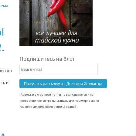
зема
Ы
.
Подпишитесь на блог
Email
лен до
Subscription
ть и
Получать рассылку от Доктора Холланда
*Адреса электронной почты не разглашаются и не
предоставляются третьим лицам для коммерческого
или некоммерческого использования.