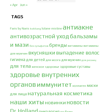
« Apr
Jun »
TAGS
антиакне
Faris by Naris
lolane
mistine
kokliang
антивозрастной уход
бальзамы
и мази
бренды
витамины
витамины
без сульфатов
вкусняшки
выпадение волос
для мужчин
гигиена
для детей
для мужчин
для мозга
для ресниц
для тела
здоровые суставы
женское здоровье
здоровье внутренних
органов
иммунитет
маски
коллаген
натуральная косметика
для лица
наши хиты
новости
новинки
Dr.Holland
онкология
от боли