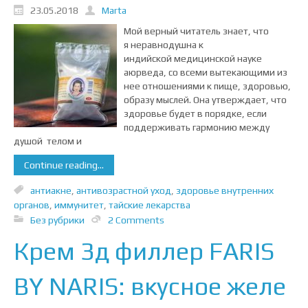
23.05.2018
Marta
Мой верный читатель знает, что
я неравнодушна к
индийской медицинской науке
аюрведа, со всеми вытекающими из
нее отношениями к пище, здоровью,
образу мыслей. Она утверждает, что
здоровье будет в порядке, если
поддерживать гармонию между
душой телом и
Continue reading...
антиакне
,
антивозрастной уход
,
здоровье внутренних
органов
,
иммунитет
,
тайские лекарства
Без рубрики
2 Comments
Крем 3д филлер FARIS
BY NARIS: вкусное желе