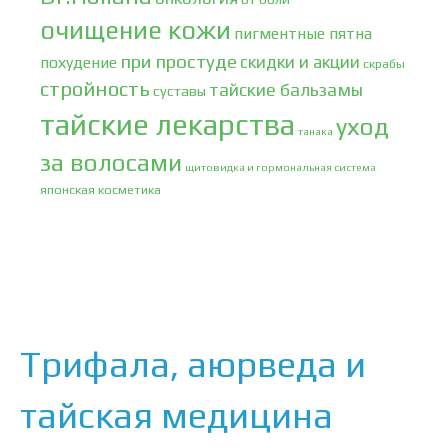
очищение кожи
пигментные пятна
при простуде
скидки и акции
похудение
скрабы
стройность
тайские бальзамы
суставы
тайские лекарства
уход
танака
за волосами
щитовидка и гормональная система
японская косметика
Трифала, аюрведа и
тайская медицина