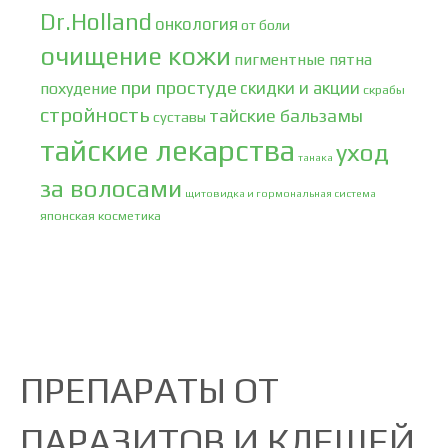
Dr.Holland
онкология
от боли
очищение кожи
пигментные пятна
при простуде
скидки и акции
похудение
скрабы
стройность
тайские бальзамы
суставы
тайские лекарства
уход
танака
за волосами
щитовидка и гормональная система
японская косметика
ПРЕПАРАТЫ ОТ
ПАРАЗИТОВ И КЛЕЩЕЙ