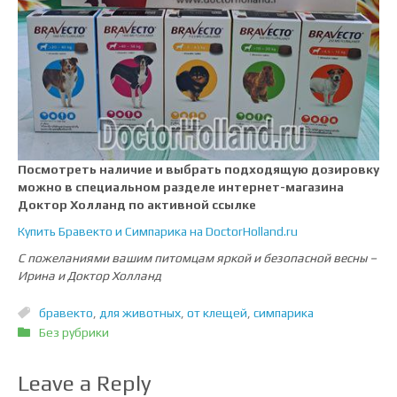
Посмотреть наличие и выбрать подходящую дозировку
можно в специальном разделе интернет-магазина
Доктор Холланд по активной ссылке
Купить Бравекто и Симпарика на DoctorHolland.ru
С пожеланиями вашим питомцам яркой и безопасной весны –
Ирина и Доктор Холланд
бравекто
,
для животных
,
от клещей
,
симпарика
Без рубрики
Leave a Reply