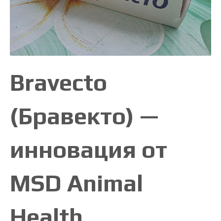
Bravecto
(Бравекто
) —
инновация
от
MSD Animal
Health