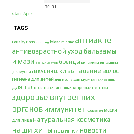
30
31
« Jan
Apr »
TAGS
антиакне
Faris by Naris
lolane
mistine
kokliang
антивозрастной уход
бальзамы
и мази
бренды
витамины
витамины
без сульфатов
вкусняшки
выпадение волос
для мужчин
гигиена
для детей
для мужчин
для мозга
для ресниц
для тела
здоровые суставы
женское здоровье
здоровье внутренних
органов
иммунитет
маски
коллаген
натуральная косметика
для лица
наши хиты
новости
новинки