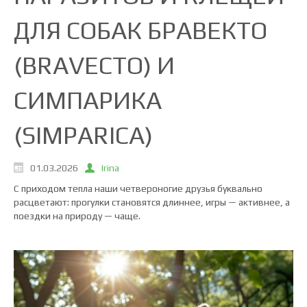
ДЛЯ СОБАК БРАВЕКТО
(BRAVECTO) И
СИМПАРИКА
(SIMPARICA)
01.03.2026
Irina
С приходом тепла наши четвероногие друзья буквально
расцветают: прогулки становятся длиннее, игры — активнее, а
поездки на природу — чаще.