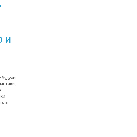
е
o и
е будучи
сметики,
ю
нки
тала