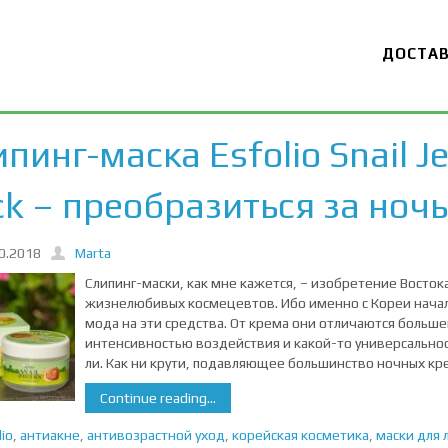
ДОСТА
пинг-маска Esfolio Snail Je
ck – преобразиться за ночь
0.2018
Marta
Слипинг-маски, как мне кажется, – изобретение Востока
жизнелюбивых космецевтов. Ибо именно с Кореи нача
мода на эти средства. От крема они отличаются больше
интенсивностью воздействия и какой-то универсально
ли. Как ни крути, подавляющее большинство ночных кр
Continue reading...
lio
,
антиакне
,
антивозрастной уход
,
корейская косметика
,
маски для 