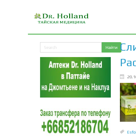
Сли
Pa
20.1
Esfo