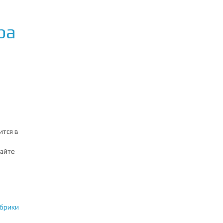
ра
ится в
сайте
убрики