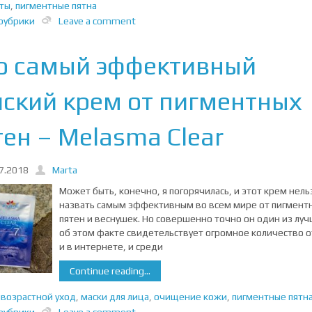
ты
,
пигментные пятна
рубрики
Leave a comment
о самый эффективный
йский крем от пигментных
ен – Melasma Clear
7.2018
Marta
Может быть, конечно, я погорячилась, и этот крем нель
назвать самым эффективным во всем мире от пигмент
пятен и веснушек. Но совершенно точно он один из луч
об этом факте свидетельствует огромное количество 
и в интернете, и среди
Continue reading...
возрастной уход
,
маски для лица
,
очищение кожи
,
пигментные пятн
рубрики
Leave a comment