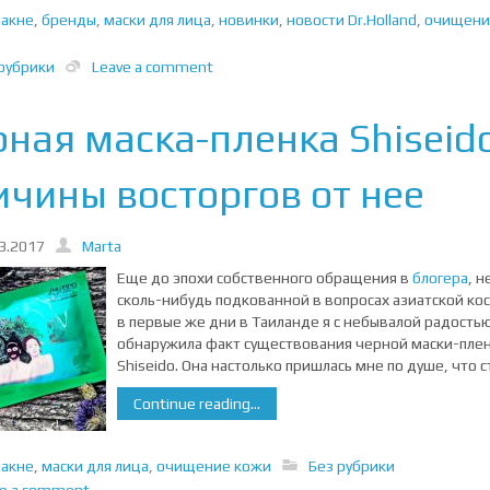
иакне
,
бренды
,
маски для лица
,
новинки
,
новости Dr.Holland
,
очищени
рубрики
Leave a comment
рная маска-пленка Shiseid
ичины восторгов от нее
3.2017
Marta
Еще до эпохи собственного обращения в
блогера
, н
сколь-нибудь подкованной в вопросах азиатской ко
в первые же дни в Таиланде я с небывалой радость
обнаружила факт существования черной маски-пле
Shiseido. Она настолько пришлась мне по душе, что с
Continue reading...
иакне
,
маски для лица
,
очищение кожи
Без рубрики
ve a comment