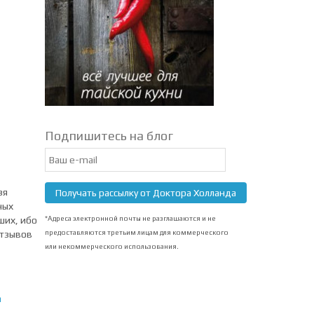
Подпишитесь на блог
Email
Subscription
зя
Получать рассылку от Доктора Холланда
ных
*Адреса электронной почты не разглашаются и не
ших, ибо
предоставляются третьим лицам для коммерческого
отзывов
или некоммерческого использования.
а