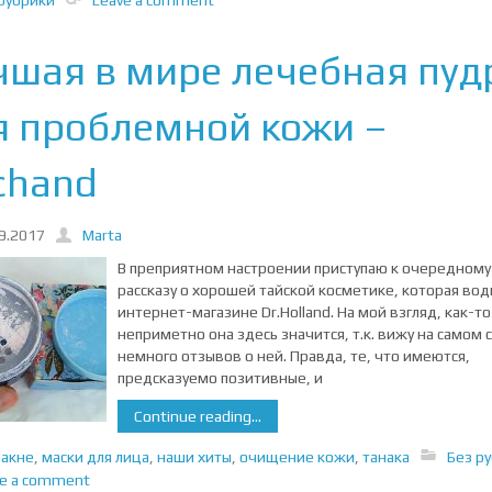
чшая в мире лечебная пуд
я проблемной кожи –
chand
9.2017
Marta
В преприятном настроении приступаю к очередному
рассказу о хорошей тайской косметике, которая вод
интернет-магазине Dr.Holland. На мой взгляд, как-то
неприметно она здесь значится, т.к. вижу на самом 
немного отзывов о ней. Правда, те, что имеются,
предсказуемо позитивные, и
Continue reading...
иакне
,
маски для лица
,
наши хиты
,
очищение кожи
,
танака
Без р
ve a comment