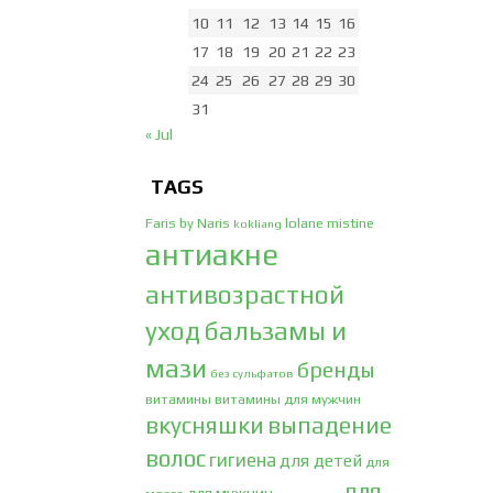
10
11
12
13
14
15
16
17
18
19
20
21
22
23
24
25
26
27
28
29
30
31
« Jul
TAGS
Faris by Naris
lolane
mistine
kokliang
антиакне
антивозрастной
уход
бальзамы и
мази
бренды
без сульфатов
витамины
витамины для мужчин
вкусняшки
выпадение
волос
гигиена
для детей
для
для
для мужчин