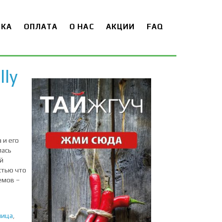
ВКА
ОПЛАТА
О НАС
АКЦИИ
FAQ
lly
 и его
лась
й
стью что
емов –
лица
,