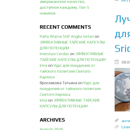
американское качество,
доступное каждому. Топ-5
новинок
Лу
RECENT COMMENTS
дл
Paito Warna SGP Angka Setan
on
ЭФФЕКТИВНЫЕ ТАЙСКИЕ КАПСУЛЫ
Sri
ДЛЯ ПОТЕНЦИИ
Investasi Cerdas
on
ЭФФЕКТИВНЫЕ
ТАЙСКИЕ КАПСУЛЫ ДЛЯ ПОТЕНЦИИ
08.0
Irina
on
Курс для похудения от
тайского госпиталя Святого
Карлоса
Ярославова Татьяна
on
Курс для
похудения от тайского госпиталя
Святого Карлоса
Irina
on
ЭФФЕКТИВНЫЕ ТАЙСКИЕ
КАПСУЛЫ ДЛЯ ПОТЕНЦИИ
ARCHIVES
ант
Lea
August 2026