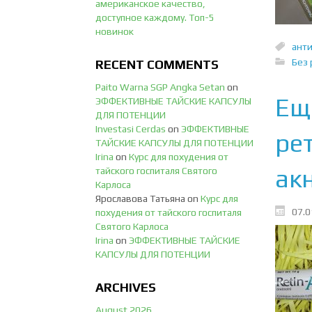
американское качество,
доступное каждому. Топ-5
новинок
ант
Без 
RECENT COMMENTS
Paito Warna SGP Angka Setan
on
Еще
ЭФФЕКТИВНЫЕ ТАЙСКИЕ КАПСУЛЫ
ДЛЯ ПОТЕНЦИИ
Investasi Cerdas
on
ЭФФЕКТИВНЫЕ
ре
ТАЙСКИЕ КАПСУЛЫ ДЛЯ ПОТЕНЦИИ
Irina
on
Курс для похудения от
акн
тайского госпиталя Святого
Карлоса
Ярославова Татьяна
on
Курс для
07.0
похудения от тайского госпиталя
Святого Карлоса
Irina
on
ЭФФЕКТИВНЫЕ ТАЙСКИЕ
КАПСУЛЫ ДЛЯ ПОТЕНЦИИ
ARCHIVES
August 2026