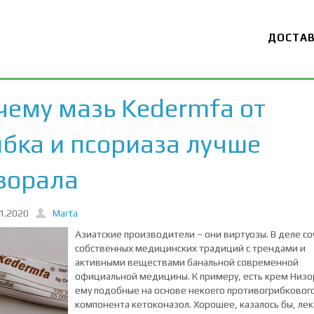
ДОСТА
чему мазь Kedermfa от
ибка и псориаза лучше
зорала
1.2020
Marta
Азиатские производители – они виртуозы. В деле с
собственных медицинских традиций с трендами и
активными веществами банальной современной
официальной медицины. К примеру, есть крем Низо
ему подобные на основе некоего противогрибковог
компонента кетоконазол. Хорошее, казалось бы, ле