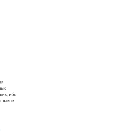
зя
ных
ших, ибо
отзывов
а