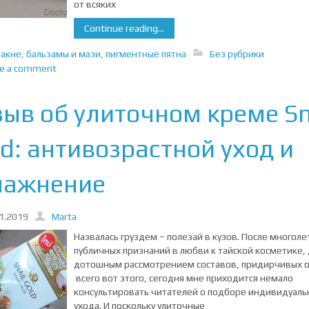
от всяких
Continue reading...
иакне
,
бальзамы и мази
,
пигментные пятна
Без рубрики
ve a comment
зыв об улиточном креме Sn
d: антивозрастной уход и
лажнение
1.2019
Marta
Назвалась груздем – полезай в кузов. После многоле
публичных признаний в любви к тайской косметике, 
дотошным рассмотрением составов, придирчивых 
всего вот этого, сегодня мне приходится немало
консультировать читателей о подборе индивидуаль
ухода. И поскольку улиточные