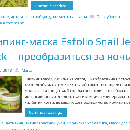
Continue reading...
иакне
,
антивозрастной уход
,
пигментные пятна
Без рубрики
ve a comment
пинг-маска Esfolio Snail Je
ck – преобразиться за ночь
0.2018
Marta
Слипинг-маски, как мне кажется, – изобретение Востока
жизнелюбивых космецевтов. Ибо именно с Кореи нача
мода на эти средства. От крема они отличаются больше
интенсивностью воздействия и какой-то универсально
ли. Как ни крути, подавляющее большинство ночных кр
Continue reading...
lio
,
антиакне
,
антивозрастной уход
,
корейская косметика
,
маски для 
ты
,
пигментные пятна