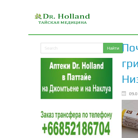
По
гр
Ни
09.0