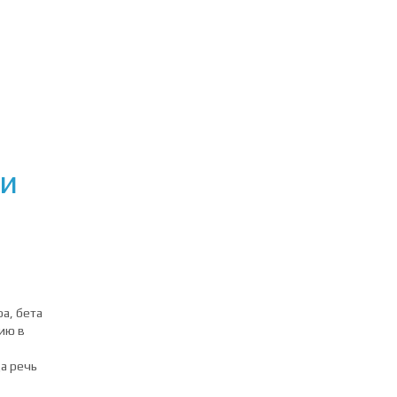
 и
а, бета
цию в
а речь