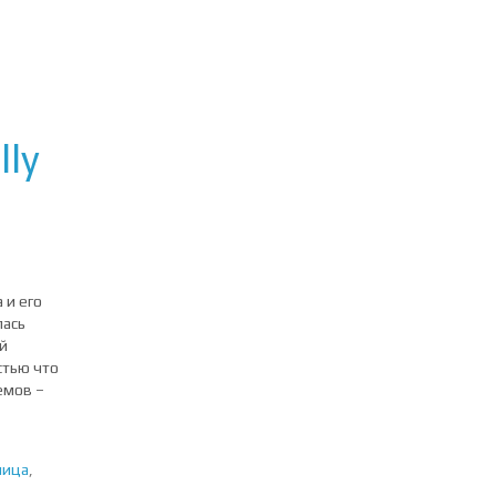
lly
 и его
лась
й
стью что
емов –
лица
,