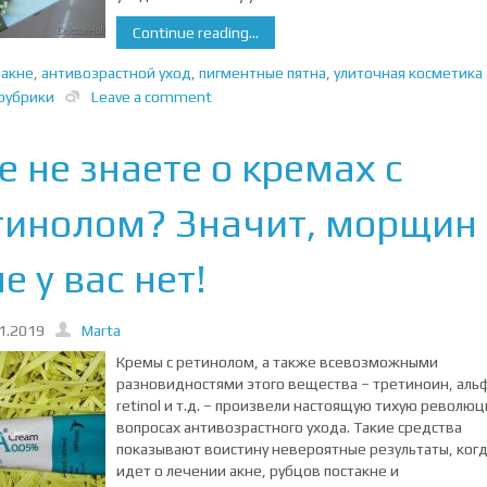
Continue reading...
иакне
,
антивозрастной уход
,
пигментные пятна
,
улиточная косметика
рубрики
Leave a comment
 не знаете о кремах с
тинолом? Значит, морщин
е у вас нет!
1.2019
Marta
Кремы с ретинолом, а также всевозможными
разновидностями этого вещества – третиноин, альф
retinol и т.д. – произвели настоящую тихую револю
вопросах антивозрастного ухода. Такие средства
показывают воистину невероятные результаты, когд
идет о лечении акне, рубцов постакне и