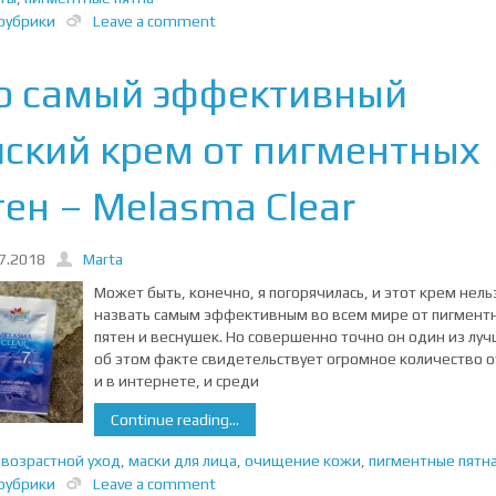
рубрики
Leave a comment
о самый эффективный
йский крем от пигментных
ен – Melasma Clear
7.2018
Marta
Может быть, конечно, я погорячилась, и этот крем нель
назвать самым эффективным во всем мире от пигмент
пятен и веснушек. Но совершенно точно он один из луч
об этом факте свидетельствует огромное количество 
и в интернете, и среди
Continue reading...
возрастной уход
,
маски для лица
,
очищение кожи
,
пигментные пятн
рубрики
Leave a comment