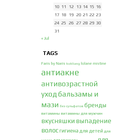
10
11
12
13
14
15
16
17
18
19
20
21
22
23
24
25
26
27
28
29
30
31
« Jul
TAGS
Faris by Naris
lolane
mistine
kokliang
антиакне
антивозрастной
уход
бальзамы и
мази
бренды
без сульфатов
витамины
витамины для мужчин
вкусняшки
выпадение
волос
гигиена
для детей
для
для
для мужчин