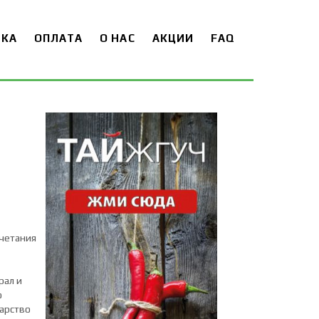
ВКА
ОПЛАТА
О НАС
АКЦИИ
FAQ
очетания
рал и
о
карство