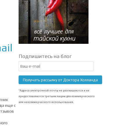
ail
Подпишитесь на блог
Email
Subscription
Получать рассылку от Доктора Холланда
*Адреса электронной почты не разглашаются и не
предоставляются третьим лицам для коммерческого
тних
или некоммерческого использования.
да еще с
отзывов
ного